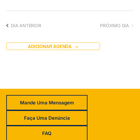
do
EVENTOS
e
visua
navegaç
Even
de
DIA ANTERIOR
PRÓXIMO DIA
visuais
de
ADICIONAR AGENDA
Eventos
Mande Uma Mensagem
Faça Uma Denúncia
FAQ