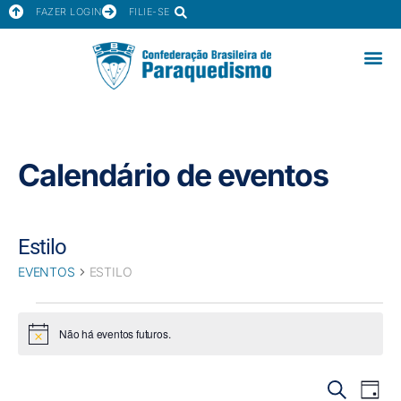
FAZER LOGIN
FILIE-SE
Calendário de eventos
Estilo
EVENTOS
ESTILO
Não há eventos futuros.
Notice
Pesquis
Nav
PROCURAR
DIA