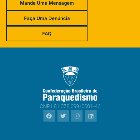
Mande Uma Mensagem
Faça Uma Denúncia
FAQ
CNPJ 81.078.099/0001-46