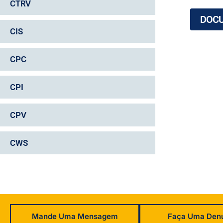
CTRV
DOC
CIS
CPC
CPI
CPV
CWS
Mande Uma Mensagem
Faça Uma Den