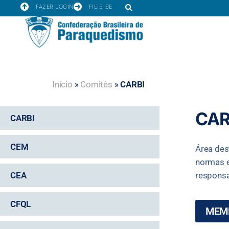
FAZER LOGIN
FILIE-SE
Início
»
Comitês
»
CARBI
CAR
CARBI
CEM
Área des
normas e
CEA
responsá
CFQL
MEM