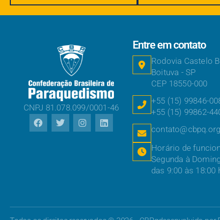
Entre em contato
Rodovia Castelo 
Boituva - SP
CEP 18550-000
+55 (15) 99846-00
CNPJ 81.078.099/0001-46
+55 (15) 99862-44
contato@cbpq.org
Horário de funcio
Segunda à Domin
das 9:00 às 18:00 