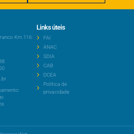
Links úteis
Branco Km 116
FAI
ANAC
SDIA
88
CAB
00
DCEA
.br
Política de
namento:
privacidade
go
hs