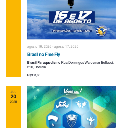
agosto 16, 2025
-
agosto 17, 2025
Brasil no Free Fly
Brasil Paraquedismo
Rua Domingos Waldemar Bellucci,
210, Boituva
R$300,00
JUL
20
2025