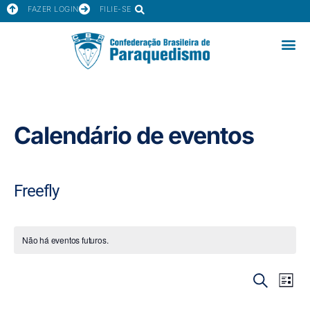
FAZER LOGIN
FILIE-SE
Calendário de eventos
Freefly
Não há eventos futuros.
Pesquis
Nav
PROCURAR
LISTA
do
EVENTOS
e
visua