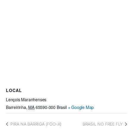
LOCAL
Lençois Maranhenses
Barreirinha
,
MA
65590-000
Brasil
+ Google Map
PIRA NA BARRIGA (FOO-X)
BRASIL NO FREE FLY