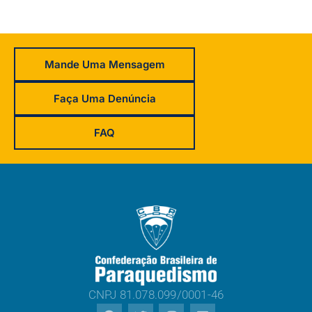
Mande Uma Mensagem
Faça Uma Denúncia
FAQ
CNPJ 81.078.099/0001-46